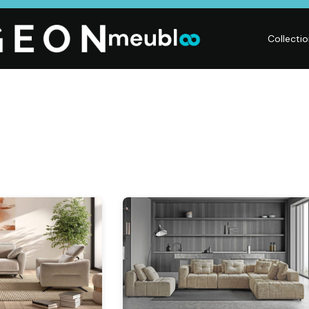
Collecti
CHAMBRE
LITERIE
DÉ
Dressings,
Matelas,
Acc
ses,
Armoires, Lits,
Sommiers,
mai
Chevets,
Literies
déc
Commodes
électriques,
Lum
t
Linge de maison
Déc