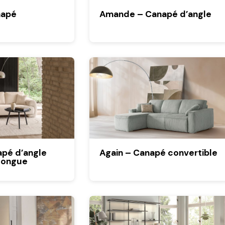
napé
Amande – Canapé d’angle
apé d’angle
Again – Canapé convertible
longue