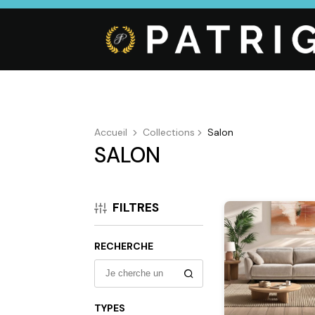
Accueil
Collections
Salon
SALON
CUISINE
SALON
SÉJOUR
Cuisines
Canapés droits,
Enfilades,
équipées,
Salons d’angles
Tables, Chai
FILTRES
adaptées à vos
& composables,
Meubles TV,
mesures.
Fauteuils et
Meubles de
canapés de
complémen
RECHERCHE
relaxation,
Tables basses
TYPES