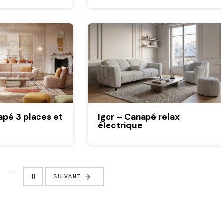
pé 3 places et
Igor – Canapé relax
électrique
…
11
SUIVANT