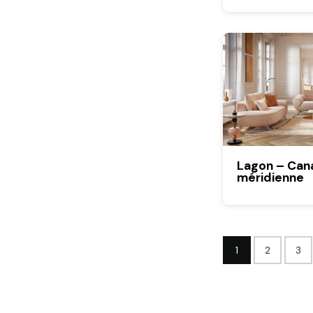
Lagon – Cana
méridienne
1
2
3