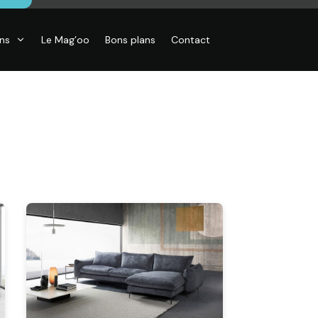
ons
Le Mag’oo
Bons plans
Contact
CO
essoires de
son, Objets
o,
inaires,
o murales