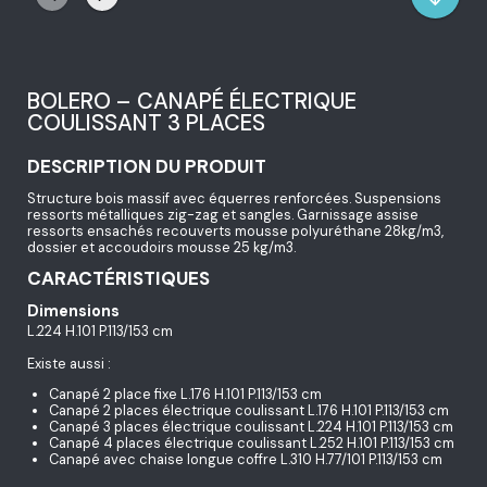
BOLERO – CANAPÉ ÉLECTRIQUE
COULISSANT 3 PLACES
DESCRIPTION DU PRODUIT
Structure bois massif avec équerres renforcées. Suspensions
ressorts métalliques zig-zag et sangles. Garnissage assise
ressorts ensachés recouverts mousse polyuréthane 28kg/m3,
dossier et accoudoirs mousse 25 kg/m3.
CARACTÉRISTIQUES
Dimensions
L.224 H.101 P.113/153 cm
Existe aussi :
Canapé 2 place fixe L.176 H.101 P.113/153 cm
Canapé 2 places électrique coulissant L.176 H.101 P.113/153 cm
Canapé 3 places électrique coulissant L.224 H.101 P.113/153 cm
Canapé 4 places électrique coulissant L.252 H.101 P.113/153 cm
Canapé avec chaise longue coffre L.310 H.77/101 P.113/153 cm