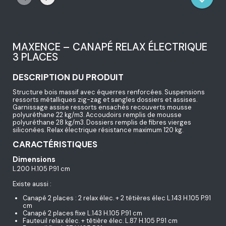
MAXENCE – CANAPÉ RELAX ÉLECTRIQUE
3 PLACES
DESCRIPTION DU PRODUIT
Structure bois massif avec équerres renforcées. Suspensions
ressorts métalliques zig-zag et sangles dossiers et assises.
Garnissage assise ressorts ensachés recouverts mousse
polyuréthane 22 kg/m3. Accoudoirs remplis de mousse
polyuréthane 28 kg/m3. Dossiers remplis de fibres vierges
siliconées. Relax électrique résistance maximum 120 kg.
CARACTÉRISTIQUES
Dimensions
L.200 H.105 P.91 cm
Existe aussi :
Canapé 2 places : 2 relax élec. + 2 têtières élec L.143 H.105 P.91
cm
Canapé 2 places fixe L.143 H.105 P.91 cm
Fauteuil relax élec. + têtière élec. L.87 H.105 P.91 cm