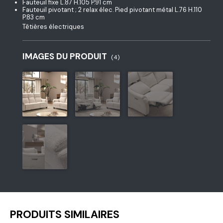
Fauteuil fixe L.87 H.105 P.91 cm
Fauteuil pivotant ; 2 relax élec. Pied pivotant métal L.76 H.110
P.83 cm
Têtières électriques
IMAGES DU PRODUIT
(4)
PRODUITS SIMILAIRES