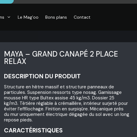
ons
Le Mag’oo
Bons plans
Contact
MAYA – GRAND CANAPÉ 2 PLACE
RELAX
DESCRIPTION DU PRODUIT
CO
essoires de
Structure en hêtre massif et structure panneaux de
son, Objets
particules. Suspension ressorts type nosag. Garnissage
o,
mousse HR type Bultex assise 45 kg/m3. Dossier 25
inaires,
o murales
kg/m3. Têtière réglable à crémaillère, intérieur surjeté pour
éviter l’effilochage. Finition en surpiqûre. Mécanique près
du mur uniquement électrique dégagée du sol avec un long
repose pieds.
CARACTÉRISTIQUES