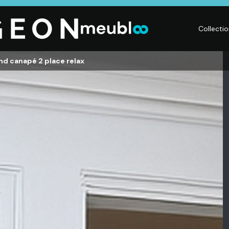
Collecti
nd canapé 2 place relax
CHAMBRE
LITERIE
DÉ
Dressings,
Matelas,
Acc
ses,
Armoires, Lits,
Sommiers,
mai
Chevets,
Literies
déc
Commodes
électriques,
Lum
t
Linge de maison
Déc