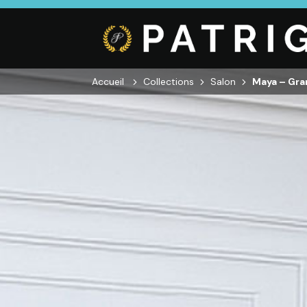
Accueil
Collections
Salon
Maya – Gra
CUISINE
SALON
SÉJOUR
Cuisines
Canapés droits,
Enfilades,
équipées,
Salons d’angles
Tables, Chai
adaptées à vos
& composables,
Meubles TV,
mesures.
Fauteuils et
Meubles de
canapés de
complémen
relaxation,
Tables basses