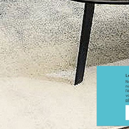
L
N
n
l
v
p