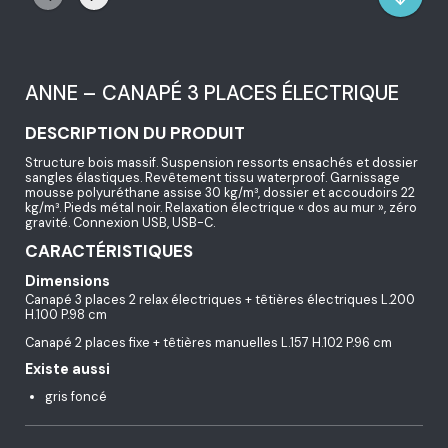
ANNE – CANAPÉ 3 PLACES ÉLECTRIQUE
DESCRIPTION DU PRODUIT
Structure bois massif. Suspension ressorts ensachés et dossier
sangles élastiques. Revêtement tissu waterproof. Garnissage
mousse polyuréthane assise 30 kg/m³, dossier et accoudoirs 22
kg/m³. Pieds métal noir. Relaxation électrique « dos au mur », zéro
gravité. Connexion USB, USB-C.
CARACTÉRISTIQUES
Dimensions
Canapé 3 places 2 relax électriques + têtières électriques L.200
H.100 P.98 cm
Canapé 2 places fixe + têtières manuelles L.157 H.102 P.96 cm
Existe aussi
gris foncé