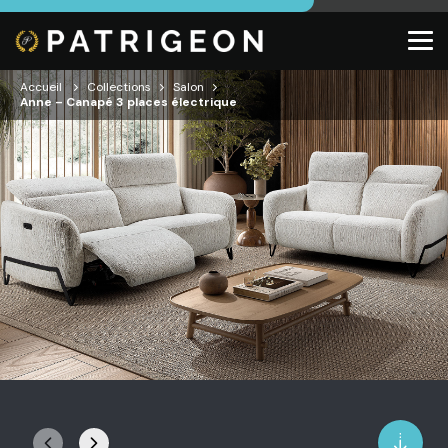
Accueil
Collections
Salon
Anne – Canapé 3 places électrique