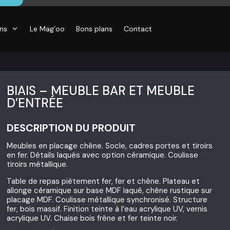
ons
Le Mag’oo
Bons plans
Contact
BIAIS – MEUBLE BAR ET MEUBLE
D’ENTRÉE
DESCRIPTION DU PRODUIT
CO
essoires de
Meubles en placage chêne. Socle, cadres portes et tiroirs
son, Objets
en fer. Détails laqués avec option céramique. Coulisse
o,
tiroirs métallique.
inaires,
o murales
Table de repas piètement fer, fer et chêne. Plateau et
allonge céramique sur base MDF laqué, chêne rustique sur
placage MDF. Coulisse métallique synchronisé. Structure
fer, bois massif. Finition teinte à l’eau acrylique UV, vernis
acrylique UV. Chaise bois frêne et fer teinte noir.