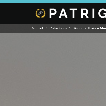
Accueil
Collections
Séjour
Biais – Me
CUISINE
SALON
SÉJOUR
Cuisines
Canapés droits,
Enfilades,
équipées,
Salons d’angles
Tables, Chai
adaptées à vos
& composables,
Meubles TV,
mesures.
Fauteuils et
Meubles de
canapés de
complémen
relaxation,
Tables basses