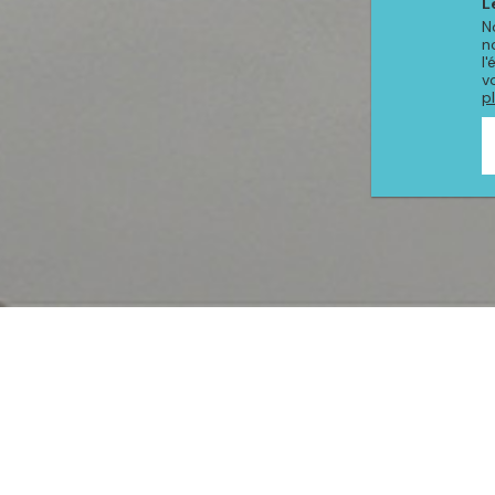
L
N
n
l
v
p
PRODUITS DE LA COLLE