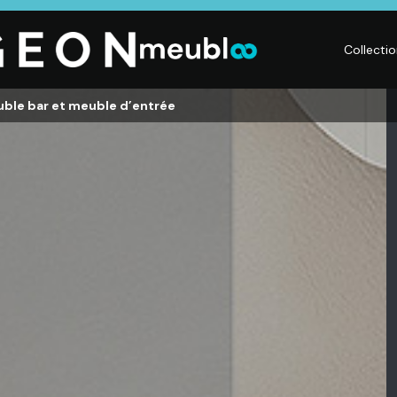
Collecti
uble bar et meuble d’entrée
CHAMBRE
LITERIE
DÉ
Dressings,
Matelas,
Acc
ses,
Armoires, Lits,
Sommiers,
mai
Chevets,
Literies
déc
Commodes
électriques,
Lum
t
Linge de maison
Déc